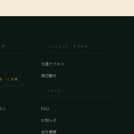
ング
アクセス
— ACCESS
交通アクセス
周辺観光
会・ご会席
— INFO
と)
FAQ
お知らせ
会社概要