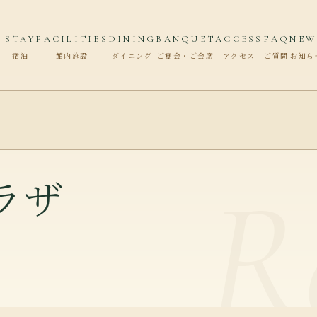
STAY
FACILITIES
DINING
BANQUET
ACCESS
FAQ
NEW
宿泊
館内施設
ダイニング
ご宴会・ご会席
アクセス
ご質問
お知ら
ラザ