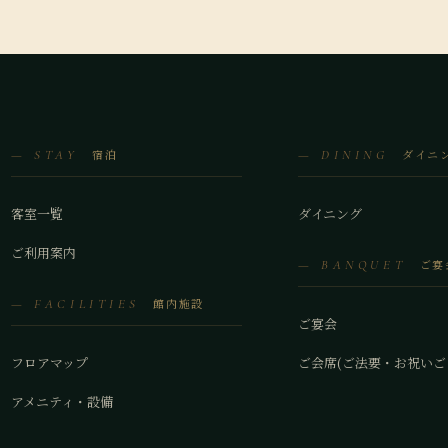
宿泊
ダイニ
— STAY
— DINING
客室一覧
ダイニング
ご利用案内
ご宴
— BANQUET
館内施設
— FACILITIES
ご宴会
フロアマップ
ご会席(ご法要・お祝いご
アメニティ・設備