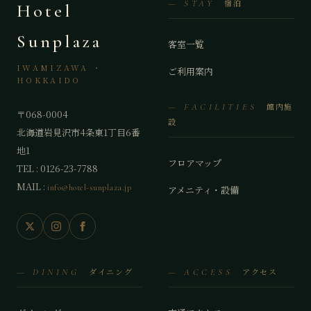
宿泊
— STAY
Hotel
Sunplaza
客室一覧
IWAMIZAWA ・
ご利用案内
HOKKAIDO
館内施
— FACILITIES
〒068-0004
設
北海道岩見沢市4条東1丁目6番
地1
フロアマップ
TEL : 0126-23-7788
MAIL :
info@hotel-sunplaza.jp
アメニティ・設備
ダイニング
アクセス
— DINING
— ACCESS